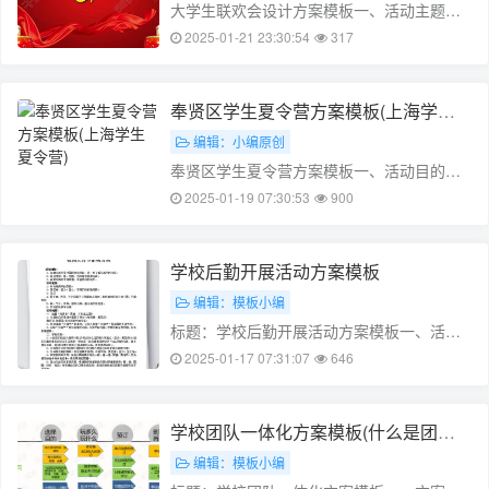
大学生联欢会设计方案模板一、活动主题大
学生联欢会主题：团结、协作、创新、共享
2025-01-21 23:30:54
317
二、活动目的1. 增强大学生之间的联系，提
高团队协作能力2. 促进大学生的创新思维，
提高创新能力3. 加强大学生之间的交流，共
奉贤区学生夏令营方案模板(上海学生
同分享学习成果三、……
夏令营)
编辑：小编原创
奉贤区学生夏令营方案模板一、活动目的为
了丰富学生的暑假生活，提高学生的综合素
2025-01-19 07:30:53
900
质，加强学生之间的交流与友谊，我们特举
办此次奉贤区学生夏令营活动。通过活动，
学生可以加深对奉贤区历史文化的了解，提
学校后勤开展活动方案模板
高动手实践能力，培养团队合作精神，增强
编辑：模板小编
身……
标题：学校后勤开展活动方案模板一、活动
背景为了提高学校后勤服务质量，增强团队
2025-01-17 07:31:07
646
凝聚力，展现学校后勤团队的精神风貌，特
制定本活动方案。二、活动目的1. 增强团队
凝聚力，提高团队凝聚力；2. 提升后勤服务
学校团队一体化方案模板(什么是团队
质量，提高学生满意度；3……
一体化管理)
编辑：模板小编