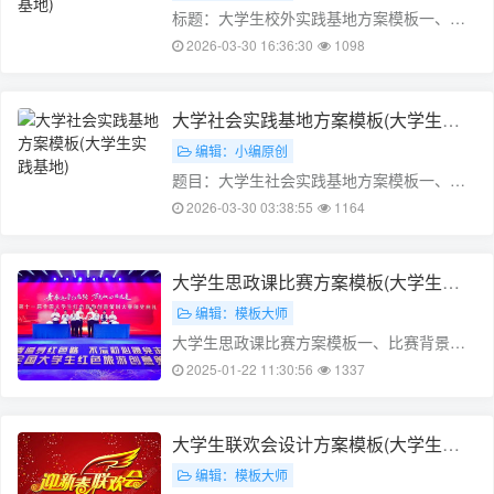
务……
标题：大学生校外实践基地方案模板一、选
题背景随着经济社会的快速发展，动手实践
2026-03-30 16:36:30
1098
教育在大学教育中越来越受到重视。为了提
高学生的实践能力和综合素质，我们组织了
一次大学生校外实践，以锻炼学生的动手能
大学社会实践基地方案模板(大学生实
力，培养学生的团队协作精神，同时提供一
践基地)
编辑：小编原创
个……
题目：大学生社会实践基地方案模板一、项
目背景随着我国经济的快速发展和社会进
2026-03-30 03:38:55
1164
步，越来越多的大学生开始关注社会问题，
积极参与社会实践。然而，在参与社会实践
的过程中，很多大学生由于缺乏实践经验和
大学生思政课比赛方案模板(大学生思
相关知识，导致实践效果不佳。因此，为了
政公开课比赛)
编辑：模板大师
提高……
大学生思政课比赛方案模板一、比赛背景为
了深入学习贯彻习近平新时代中国特色社会
2025-01-22 11:30:56
1337
主义思想,加强大学生的思想政治教育,选拔优
秀的学生辅导员,我们组织了一场大学生思政
课比赛。比赛旨在发掘和培养学生的思想道
大学生联欢会设计方案模板(大学生联
德素质,提高学生的政治觉悟和道德水……
欢晚会策划)
编辑：模板大师