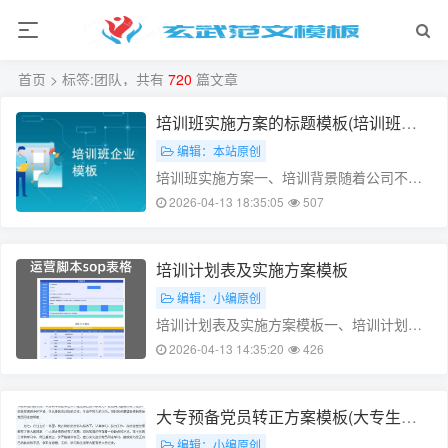
首页
> 标签:团队，共有
720
篇文章
培训班实施方案的标题模板(培训班执
行方案)
编辑：本站原创
培训班实施方案一、培训背景随着公司不断
发展的步伐，员工的各项技能也需要不断提
2026-04-13 18:35:05
507
高。为了满足公司对员工的要求，现组织全
体员工参加培训班，以提升员工的专业技能
和管理能力。二、培训目标1. 加强员工业务
培训计划表及实施方案模板
技能，提高工作效率；2. 提升……
编辑：小编原创
培训计划表及实施方案模板一、培训计划表
序号 | 培训项目 | 培训时间 | 培训地点 | 培训
2026-04-13 14:35:20
426
内容 | 培训师1 | 销售技巧提升 | 2022-08-01
| 大会议室 | 销售技巧提升 | 张老师2 | 产品知
识培训 |……
大专预备党员转正方案模板(大专生预
备党员)
编辑：小编原创