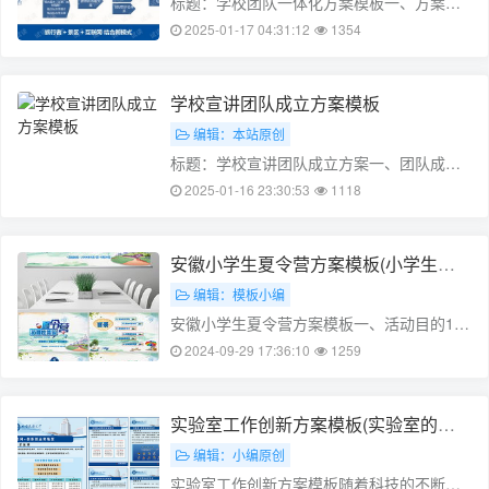
标题：学校团队一体化方案模板一、方案背
景随着教育改革的发展，学校团队建设的重
2025-01-17 04:31:12
1354
要性日益凸显。为了更好地推进学校团队建
设，提高团队协作效率，制定本团队一体化
方案。本方案旨在建立一个团结协作、互帮
学校宣讲团队成立方案模板
互助、共享资源、共同发展的团队一体化平
编辑：本站原创
台……
标题：学校宣讲团队成立方案一、团队成立
背景随着社会的发展，教育事业日益繁荣，
2025-01-16 23:30:53
1118
各类学校层出不穷。为了更好地推进学校教
育事业，提高学校教学质量，我们需要成立
一个宣讲团队，负责宣传学校的优势特色，
安徽小学生夏令营方案模板(小学生高
为学校发展营造良好的社会环境。二、团
校夏令营)
编辑：模板小编
队……
安徽小学生夏令营方案模板一、活动目的1.
增强小学生团队合作精神，提高团队协作能
2024-09-29 17:36:10
1259
力2. 培养小学生的沟通能力，增强自我表达
能力3. 提高小学生的创新思维，培养动手实
践能力4. 增进小学生之间的友谊，形成良好
实验室工作创新方案模板(实验室的创
的团队氛围二、活……
新有哪些)
编辑：小编原创
实验室工作创新方案模板随着科技的不断发