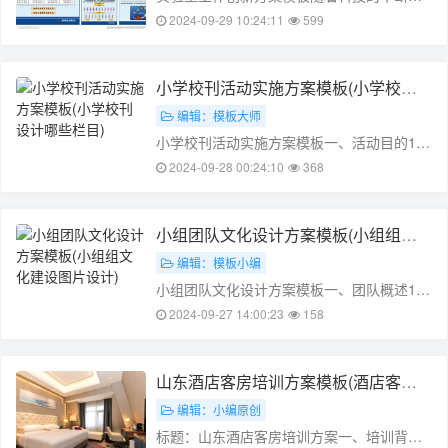
展,实验室工作也在不断地创新和进步。本文
2024-09-29 10:24:11
599
旨在提出一种实验室工作创新方案模板,以提
高实验室工作的效率和质量。一、方案概述
本方案旨在通过以下措施提高实验室工作的
小学校刊活动实施方案模板(小学校刊
创新性和效率:1. 培训专业人才……
设计哪些栏目)
编辑：模板大师
小学校刊活动实施方案模板一、活动目的1.
提高学生们的写作能力，增强写作兴趣。2.
2024-09-28 00:24:10
368
培养学生们的团队合作精神，增强团队协作
意识。3. 提高学生们对学校的归属感，加强
学校与家长之间的联系。二、活动时间2022
小组团队文化设计方案模板(小组组文
年10月1日-2……
化建设图片设计)
编辑：模板小编
小组团队文化设计方案模板一、团队概述1.
团队名称小组名称：成员：角色分工：二、
2024-09-27 14:00:23
158
团队目标2. 团队目标小组目标：三、团队文
化3. 团队文化1. 团队价值观：2. 团队精神：
3. 团队沟通：4. 团队氛围：……
山东酒店客房培训方案模板(酒店客房
培训资料大全)
编辑：小编原创
标题：山东酒店客房培训方案一、培训背景