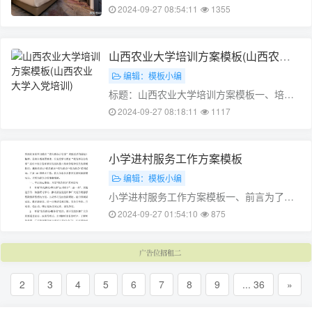
为了提高酒店客房服务的质量，加强酒店客
2024-09-27 08:54:11
1355
房员工的业务技能，提高客房服务工作的规
范化和标准化，我们将举办山东酒店客房培
训方案。本培训方案旨在加强客房员工的综
山西农业大学培训方案模板(山西农业
合素质，提高客房服务质量，提升客满意
大学入党培训)
编辑：模板小编
度。……
标题：山西农业大学培训方案模板一、培训
背景为了提高员工的工作技能和业务水平，
2024-09-27 08:18:11
1117
增强团队凝聚力，提高企业竞争力，山西农
业大学特制定以下培训方案。二、培训目标
1. 提高员工的业务素质和工作能力，增强业
小学进村服务工作方案模板
务水平。2. 提高团队协作精神……
编辑：模板小编
小学进村服务工作方案模板一、前言为了贯
彻落实国家关于农村教育的重要政策，进一
2024-09-27 01:54:10
875
步推进城乡教育一体化，发挥小学服务农村
的作用，我们小学决定组织一支进村服务团
队，赴乡村开展为期一周的服务活动。本文
为此次服务工作方案，旨在明确服务内容、
2
3
4
5
6
7
8
9
... 36
»
组……