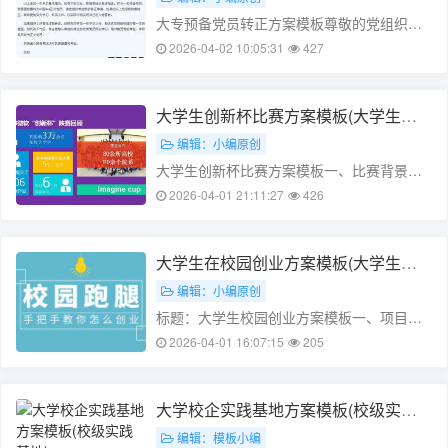
大专预备党员转正方案模板尊敬的党组织：
我是一名大专预备党员，根据党组织的要
2026-04-02 10:05:31
427
求，现将我的转正申请提交如下：一、自我
介绍我是一名热爱祖国、热爱人民、热爱共
产主义事业的青年，自从接触到党的光辉事
大学生创新杯比赛方案模板(大学生创
迹，就立志要成为一名共产党员，为党和
新杯优秀作品)
编辑：小编原创
人……
大学生创新杯比赛方案模板一、比赛背景为
了鼓励和推动我国大学生创新精神的发展，
2026-04-01 21:11:27
426
提高大学生的创新能力和实践能力，选拔出
具有创新精神和实践能力的优秀人才，举办
大学生创新杯比赛。二、比赛目的1. 激发大
大学生在校园创业方案模板(大学生在
学生的创新精神，培养创新人才。……
校园创业方案模板范文)
编辑：小编原创
标题：大学生校园创业方案模板一、项目概
述本项目旨在为大学生提供一个校园创业方
2026-04-01 16:07:15
205
案模板，以便于同学们在校园内开展各种创
新创业活动。本方案模板包括项目名称、项
目背景、项目目标、市场分析、产品或服务
大学校企实践基地方案模板(校级实践
设计、团队组建、项目实施、风险评估和财
基地)
编辑：模板小编