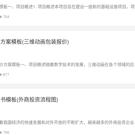
模板一、项目概述1. 项目概述本项目旨在建设一座新的基础设施项目，项
建设周期为3年。该项目将包括道路、桥梁、隧道、给排水、供电、通信等
764
供更好的交通和通信基础设施，促……
方案模板(三维动画包装报价)
价方案模板一、项目概述随着数字技术的发展，三维动画在各个领域的应
画制作公司，我们致力于为客户提供高品质、高性价比的外包三维动画服
877
们公司的外包三维动画报价方案模板，帮助您……
书模板(外商投资流程图)
着我国经济的快速发展和对外开放的不断扩大，越来越多的外商投资企业
利用外资资源，提高我国利用外资的质量和效益，根据《中华人民共和国
796