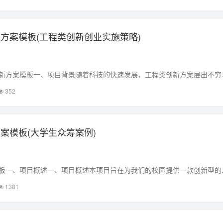
6、28、29、3……
方案模板(工程类创新创业实施策略)
新方案模板一、项目背景随着科技的快速发展，工程类创新方案层出不穷
工程类创新人才，提高其创新能力和解决实际问题的能力，我们制定了一
352
以供参考。二、项目概述本创新方案项……
案模板(大学生众筹案例)
板一、项目概述一、项目概述本项目旨在为我们的校园提供一款创新型的
大师生在运动过程中的需求，提高校园内的运动氛围，并通过众筹方式募
1381
供有力支持。二、项目背景二、项目……