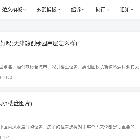
范文模板
玄武模板
起诉
执行
通知
好吗(天津融创臻园高层怎么样)
园别名：融创玖樟台城市：深圳楼盘位置：惠阳区秋长街道岭湖村迎宾大
资有限公司产权年限：70年建筑类型：高层,其他交通方式：地铁：毗邻
1152
叶挺站，通过深圳地铁14号惠州段延长线（……
风水楼盘图片)
小区内风水最好的位置，房子的位置选择对于每个人来说都是很重要的，
和风水有很大的关系，很多人可能不相信风水但有些东西由不得你不信，
174