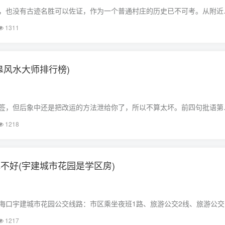
，也没有古迹名胜可以佐证，作为一个普通村庄的历史已不可考。从附近
周围已经有一些村落，如东欢坨（宋代建村）、中门庄（宋末建村）、毛
1311
上，这里战争频繁，特别是“靖难之役”（燕王扫……
皋风水大师排行榜)
签，但后象中还是把改运的方法泄给你了，所以不算太坏。前四句批语第
但并不是风水不好，不管你搬到哪都有冤魂恶运跟随。既然不是风水问题
1218
所以自然有恶果跟随，所以只有种善因来补救，后……
不好(宇建城市花园是学区房)
海口宇建城市花园公交线路：市区乘坐夜班1路、旅游公交2线、旅游公交
37、38、39、41、43、44、51路车，在省彩票中心站下车，即可抵达本
1217