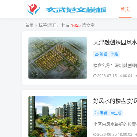
首页
首页
> 标签:项目，共有
1655
篇文章
天津融创臻园风水
编辑：网络
楼盘名称：深圳融创臻
开发商：惠州市岭湖投
2026-07-15 14:00:04
地铁1号线（规划中）
好风水的楼盘(好
编辑：AI生成
小区内风水最好的位置
为房子所选的小区位置
2026-06-25 18:00:02