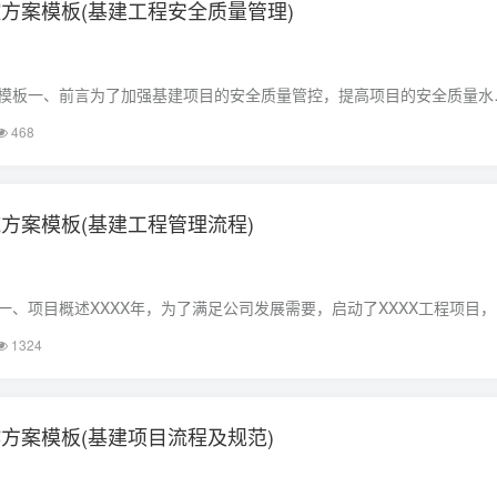
方案模板(基建工程安全质量管理)
模板一、前言为了加强基建项目的安全质量管控，提高项目的安全质量水
量管控方案。本方案旨在通过规范管理、加强监督、完善制度等手段，确
468
为国家和人民的财产安全保驾护航。二、管……
方案模板(基建工程管理流程)
一、项目概述XXXX年，为了满足公司发展需要，启动了XXXX工程项目，
，计划于XXXX年XX月XX日竣工验收。为确保项目顺利进行，保证项目质
1324
，制定本基建工程管理实施方……
方案模板(基建项目流程及规范)