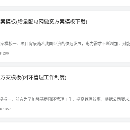
的位置知识。小区内风水最好的位置1 1、与周……
案模板(增量配电网融资方案模板下载)
方案模板一、项目背景随着我国经济的快速发展，电力需求不断增加，对
。为了满足电力需求的增长和提高能源利用效率，增量配电网建设已成为
286
趋势。增量配电网是指在已有一定供电网……
方案模板(闭环管理工作制度)
模板一、前言为了加强基层闭环管理工作，提高管理效率，根据公司要求
在规范基层闭环管理工作的实施，确保项目顺利进行。二、工作内容1. 任
1357
负责人，明确各成员任务分工……