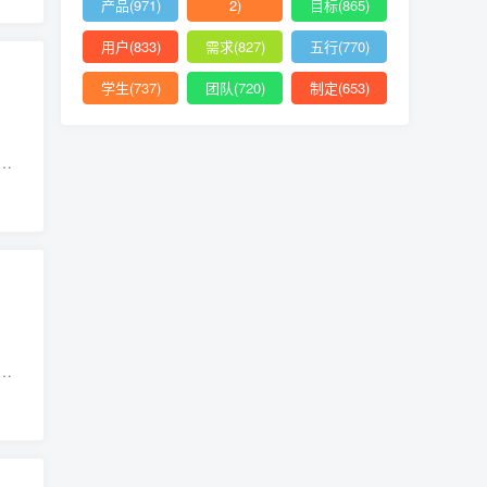
产品(971)
2)
目标(865)
用户(833)
需求(827)
五行(770)
学生(737)
团队(720)
制定(653)
出
融
以
市