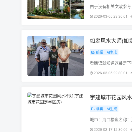
由于没有相关文献参考
庄历史看，建村之初，
2026-03-05 23:30:01
坨（唐代建村）。历史
如皋风水大师(如
编辑：AI生成
看断语就知道这卦是下
层意思是住宅不安宁，
2026-03-05 22:30:01
那就是之前种有恶因，
宇建城市花园风水
编辑：AI生成
城市：海口楼盘名称：
线、1、4、11、14、
2026-02-17 12:30:06