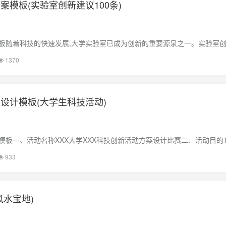
案模板(实验室创新建议100条)
板随着科技的快速发展,大学实验室已成为创新的重要源泉之一。实验室
重要途径,本文将从实验室创新方案的模板入手,探讨如何有效推进实验室
1370
方案的模板1. 项目概述实……
设计模板(大学生科技活动)
板一、活动名称XXX大学XXX科技创新活动方案设计比赛二、活动目的1
高学生的创新能力和实践能力。2. 培养团队合作意识，增强学生协作能力
933
，引导学生关注国……
风水宝地)